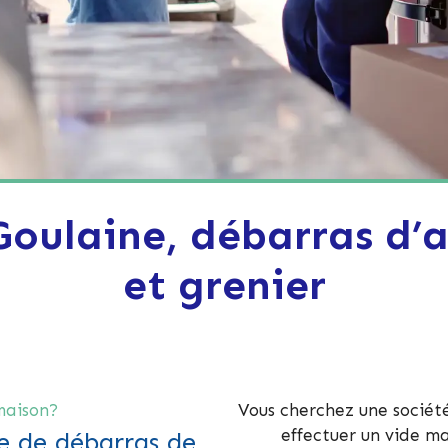
oulaine, débarras d’
et grenier
maison?
Vous cherchez une sociét
effectuer un vide ma
 de débarras de