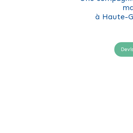
ma
à Haute-G
Devis