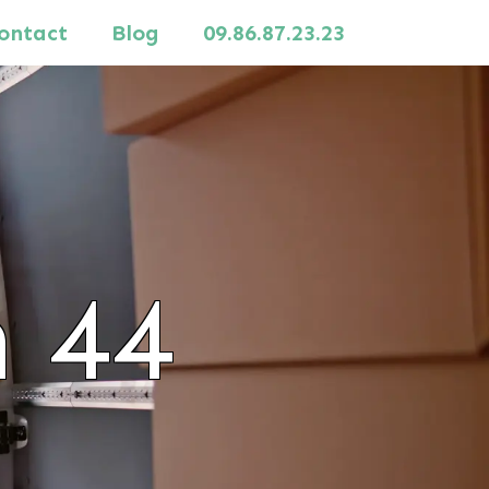
ontact
Blog
09.86.87.23.23
 44